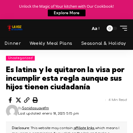
Unlock the Magic of Your kitchen with Our Cookbook!
Explore More
Aa
Dinner
Weekly Meal Plans
Seasonal & Holiday
Uncategorized
Es latina y le quitaron la visa por
incumplir esta regla aunque sus
hijos tienen ciudadanía
4 Min Read
By
Sonidosuavefm
Last updated: enero 18, 2025 5:15 pm
Disclosure:
This website may contain
affiliate links
, which means I