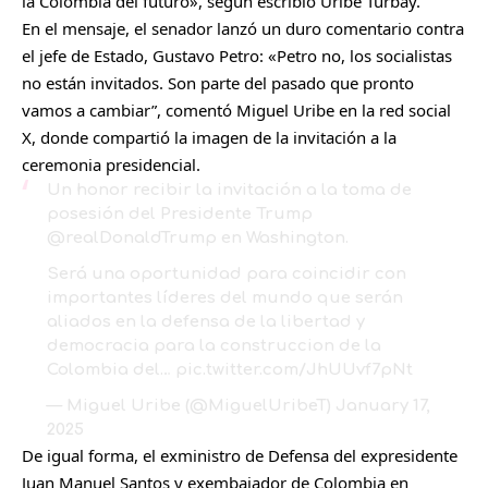
la Colombia del futuro», según escribió Uribe Turbay.
En el mensaje, el senador lanzó un duro comentario contra
el jefe de Estado, Gustavo Petro: «Petro no, los socialistas
no están invitados. Son parte del pasado que pronto
vamos a cambiar”, comentó Miguel Uribe en la red social
X, donde compartió la imagen de la invitación a la
ceremonia presidencial.
Un honor recibir la invitación a la toma de
posesión del Presidente Trump
@realDonaldTrump
en Washington.
Será una oportunidad para coincidir con
importantes líderes del mundo que serán
aliados en la defensa de la libertad y
democracia para la construccion de la
Colombia del…
pic.twitter.com/JhUUvf7pNt
— Miguel Uribe (@MiguelUribeT)
January 17,
2025
De igual forma, el exministro de Defensa del expresidente
Juan Manuel Santos y exembajador de Colombia en