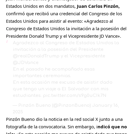
Estados Unidos en dos mandatos,
Juan Carlos Pinzón,
confirmó que recibió una credencial del Congreso de los
Estados Unidos para asistir al evento: «Agradezco al
Congreso de Estados Unidos la invitación a la posesión del
Presidente Donald Trump y el Vicepresidente JD Vance».
Agradezco al Congreso de Estados Unidos la
invitación a la posesión del Presidente
@realDonaldTrump
y el Vicepresidente
@JDVance
En el pasado he acompañado esas
importantes ceremonias.
En esta ocasión me excuso de asistir dado
que tengo un viaje a El Salvador con mis
estudiantes.
pic.twitter.com/s9g0uCIk7N
— Pinzón Bueno (@PinzonBueno)
January 16,
2025
Pinzón Bueno dio la noticia en la red social X junto a una
fotografía de la convocatoria. Sin embargo, i
ndicó que no