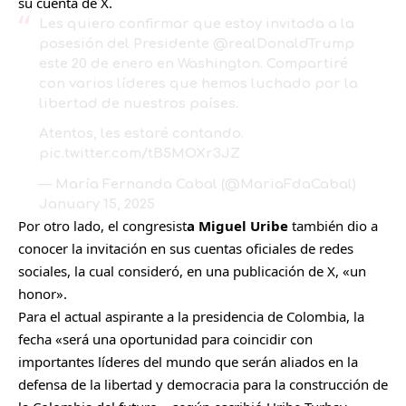
su cuenta de X.
Les quiero confirmar que estoy invitada a la
posesión del Presidente
@realDonaldTrump
este 20 de enero en Washington. Compartiré
con varios líderes que hemos luchado por la
libertad de nuestros países.
Atentos, les estaré contando.
pic.twitter.com/tB5MOXr3JZ
— María Fernanda Cabal (@MariaFdaCabal)
January 15, 2025
Por otro lado, el congresist
a Miguel Uribe
también dio a
conocer la invitación en sus cuentas oficiales de redes
sociales, la cual consideró, en una publicación de X, «un
honor».
Para el actual aspirante a la presidencia de Colombia, la
fecha «será una oportunidad para coincidir con
importantes líderes del mundo que serán aliados en la
defensa de la libertad y democracia para la construcción de