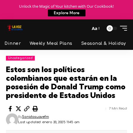
Unlock the Magic of Your kitchen with Our Cookbook!
Explore More
Aa
Dinner
Weekly Meal Plans
Seasonal & Holiday
Uncategorized
Estos son los políticos
colombianos que estarán en la
posesión de Donald Trump como
presidente de Estados Unidos
7 Min Read
By
Sonidosuavefm
Last updated: enero 20, 2025 11:45 am