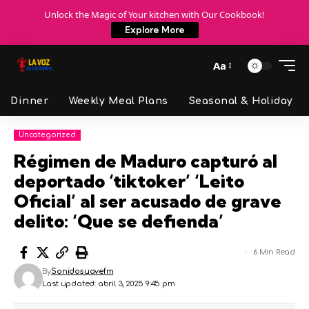
Unlock the Magic of Your kitchen with Our Cookbook!
Explore More
Aa
Dinner
Weekly Meal Plans
Seasonal & Holiday
Uncategorized
Régimen de Maduro capturó al
deportado ‘tiktoker’ ‘Leito
Oficial’ al ser acusado de grave
delito: ‘Que se defienda’
6 Min Read
By
Sonidosuavefm
Last updated: abril 3, 2025 9:45 pm