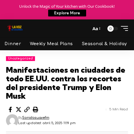
Unlock the Magic of Your kitchen with Our Cookbook!
Explore More
Aa
Dinner
Weekly Meal Plans
Seasonal & Holiday
Uncategorized
Manifestaciones en ciudades de
todo EE.UU. contra los recortes
del presidente Trump y Elon
Musk
5 Min Read
By
Sonidosuavefm
Last updated: abril 5, 2025 11:19 pm