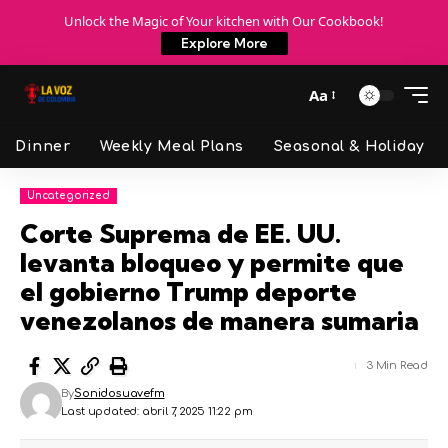
Unlock the Magic of Your kitchen with Our Cookbook!
Explore More
Aa
Dinner
Weekly Meal Plans
Seasonal & Holiday
Uncategorized
Corte Suprema de EE. UU.
levanta bloqueo y permite que
el gobierno Trump deporte
venezolanos de manera sumaria
3 Min Read
By
Sonidosuavefm
Last updated: abril 7, 2025 11:22 pm