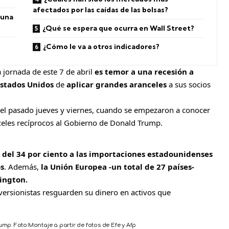
afectados por las caídas de las bolsas?
 una
¿Qué se espera que ocurra en Wall Street?
¿Cómo le va a otros indicadores?
a jornada de este 7 de abril
es temor a una recesión a
Estados Unidos
de
aplicar grandes aranceles
a sus socios
el pasado jueves y viernes, cuando se empezaron a conocer
celes recíprocos al Gobierno de Donald Trump.
 del 34 por ciento a las importaciones estadounidenses
os
. Además,
la Unión Europea -un total de 27 países-
ington.
versionistas resguarden su dinero en activos que
rump.
Foto:
Montaje a partir de fotos de Efe y Afp