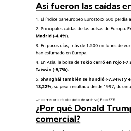
Así fueron las caídas e
El índice paneuropeo Eurostoxx 600 perdía al
Principales caídas de las bolsas de Europa:
F
Madrid (-4,4%).
En pocos días, más de 1.500 millones de euro
han esfumado en Europa.
En Asia, la bolsa de
Tokio cerró en rojo (-7,
Taiwán (-9,7%).
Shanghái también se hundió (-7,34%) y 
13,22%,
su peor resultado desde 1997, durante l
Un corredor de bolsa (foto de archivo).
Foto:
EFE
¿Por qué Donald Trump
comercial?