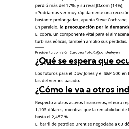
perdió más del 17%, y su rival JD.com (14%),
«Podríamos ver muy rápidamente una recesión
bastante prolongada», apunta Steve Cochrane, e
En paralelo,
la preocupación por la demanda
El cobre, un componente vital para el almacenam
turbinas eólicas, también amplió sus pérdidas.
Presidenta comisión Europea
Foto:
X: @vonderleyen
¿Qué se espera que ocu
Los futuros para el Dow Jones y el S&P 500 e
las del viernes pasado.
¿Cómo le va a otros in
Respecto a otros activos financieros, el euro r
1,105 dólares, mientras que la rentabilidad de
hasta el 2,457 %.
El barril de petróleo Brent se negociaba a 63 d