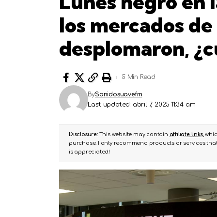
Lunes negro en l
los mercados de
desplomaron, ¿cu
5 Min Read
By
Sonidosuavefm
Last updated: abril 7, 2025 11:34 am
Disclosure:
This website may contain
affiliate links
, whi
purchase. I only recommend products or services that 
is appreciated!