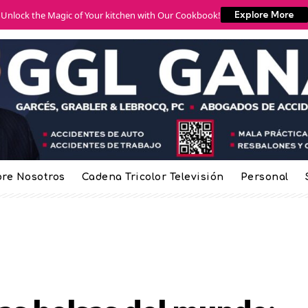
Unlock the Magic of Your kitchen with Our Cookbook!
Explore More
re Nosotros
Cadena Tricolor Televisión
Personal