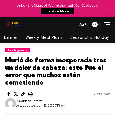
Unlock the Magic of Your kitchen with Our Cookbook!
Explore More
Aa
Dinner
Weekly Meal Plans
Seasonal & Holiday
Uncategorized
Murió de forma inesperada tras
un dolor de cabeza: este fue el
error que muchos están
cometiendo
2 Min Read
By
Sonidosuavefm
Last updated: abril 12, 2025 7:15 pm