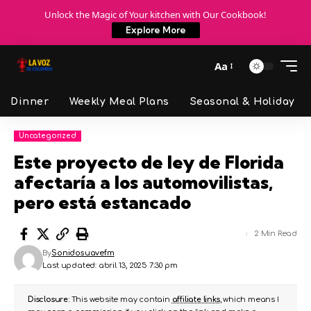
Unlock the Magic of Your kitchen with Our Cookbook!
Explore More
Aa
Dinner
Weekly Meal Plans
Seasonal & Holiday
Uncategorized
Este proyecto de ley de Florida
afectaría a los automovilistas,
pero está estancado
2 Min Read
By
Sonidosuavefm
Last updated: abril 13, 2025 7:30 pm
Disclosure:
This website may contain
affiliate links
, which means I