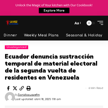
Unlock the Magic of Your kitchen with Our Cookbook!
Explore More
Aa
Dinner
Weekly Meal Plans
Seasonal & Holiday
Uncategorized
Ecuador denuncia sustracción
temporal de material electoral
de la segunda vuelta de
residentes en Venezuela
6 Min Read
By
Sonidosuavefm
Last updated: abril 18, 2025 1:18 am