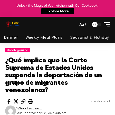
Unlock the Magic of Your kitchen with Our Cookbook!
Explore More
Aa
Dinner
Weekly Meal Plans
Seasonal & Holiday
Uncategorized
¿Qué implica que la Corte
Suprema de Estados Unidos
suspenda la deportación de un
grupo de migrantes
venezolanos?
6 Min Read
By
Sonidosuavefm
Last updated: abril 21, 2025 4:45 am