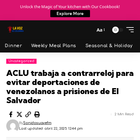
Unlock the Magic of Your kitchen with Our Cookbook!
Explore More
Aa
Dinner
Weekly Meal Plans
Seasonal & Holiday
Uncategorized
ACLU trabaja a contrarreloj para
evitar deportaciones de
venezolanos a prisiones de El
Salvador
2 Min Read
By
Sonidosuavefm
Last updated: abril 22, 2025 12:44 pm