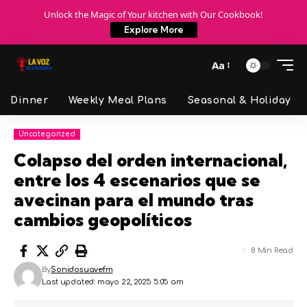
Unlock the Magic of Your kitchen with Our Cookbook!
Explore More
Aa
Dinner
Weekly Meal Plans
Seasonal & Holiday
Uncategorized
Colapso del orden internacional,
entre los 4 escenarios que se
avecinan para el mundo tras
cambios geopolíticos
8 Min Read
By
Sonidosuavefm
Last updated: mayo 22, 2025 5:05 am