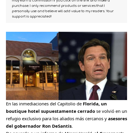
may earn a commission if you click on the link and make a
purchase. I only recommend products or services that I
personally use and believe will add value to my readers. Your
support is appreciated!
En las inmediaciones del Capitolio de
Florida, un
boutique hotel supuestamente cerrado
se volvió en un
refugio exclusivo para los aliados más cercanos y
asesores
del
gobernador Ron DeSantis
.