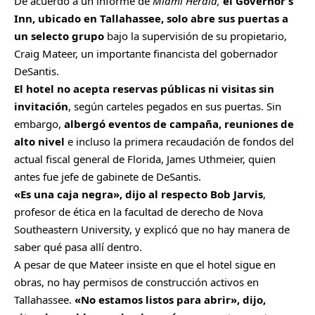
De acuerdo a un informe de
Miami Herald,
el Governor’s
Inn, ubicado en Tallahassee, solo abre sus puertas a
un selecto grupo
bajo la supervisión de su propietario,
Craig Mateer, un importante financista del gobernador
DeSantis.
El hotel no acepta reservas públicas ni visitas sin
invitación
, según carteles pegados en sus puertas. Sin
embargo,
albergó eventos de campaña, reuniones de
alto nivel
e incluso la primera recaudación de fondos del
actual fiscal general de Florida, James Uthmeier,
quien
antes fue jefe de gabinete de DeSantis.
«Es una caja negra», dijo al respecto Bob Jarvis
,
profesor de ética en la facultad de derecho de Nova
Southeastern University, y explicó que no hay manera de
saber qué pasa allí dentro.
A pesar de que Mateer insiste en que el hotel sigue en
obras, no hay permisos de construcción activos en
Tallahassee.
«No estamos listos para abrir», dijo,