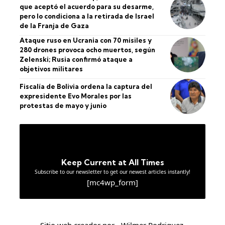
que aceptó el acuerdo para su desarme,
pero lo condiciona a la retirada de Israel
de la Franja de Gaza
Ataque ruso en Ucrania con 70 misiles y
280 drones provoca ocho muertos, según
Zelenski; Rusia confirmó ataque a
objetivos militares
Fiscalía de Bolivia ordena la captura del
expresidente Evo Morales por las
protestas de mayo y junio
Keep Current at All Times
Subscribe to our newsletter to get our newest articles instantly!
[mc4wp_form]
Sitio web creador por - Wilmer Rodriguez