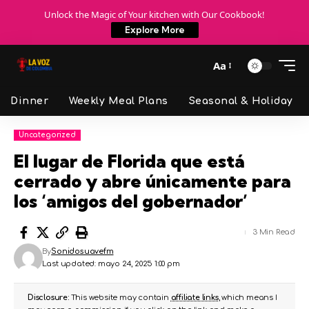
Unlock the Magic of Your kitchen with Our Cookbook!
Explore More
Aa
Dinner
Weekly Meal Plans
Seasonal & Holiday
Uncategorized
El lugar de Florida que está
cerrado y abre únicamente para
los ‘amigos del gobernador’
3 Min Read
By
Sonidosuavefm
Last updated: mayo 24, 2025 1:00 pm
Disclosure:
This website may contain
affiliate links
, which means I