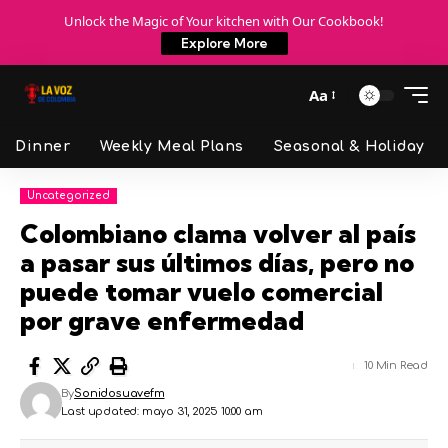
Unlock the Magic of Your kitchen with Our Cookbook!
Explore More
Aa
Dinner
Weekly Meal Plans
Seasonal & Holiday
Uncategorized
Colombiano clama volver al país
a pasar sus últimos días, pero no
puede tomar vuelo comercial
por grave enfermedad
10 Min Read
By
Sonidosuavefm
Last updated: mayo 31, 2025 10:00 am