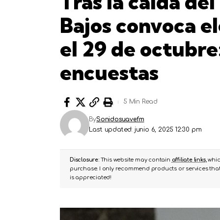
Tras la caída del
Bajos convoca el
el 29 de octubre:
encuestas
5 Min Read
By
Sonidosuavefm
Last updated: junio 6, 2025 12:30 pm
Disclosure:
This website may contain
affiliate links
, whi
purchase. I only recommend products or services that 
is appreciated!