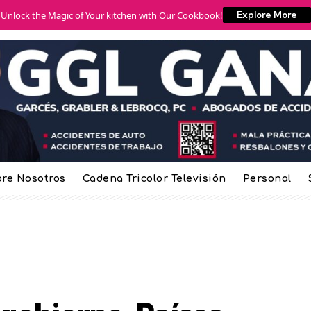
Unlock the Magic of Your kitchen with Our Cookbook!
Explore More
re Nosotros
Cadena Tricolor Televisión
Personal