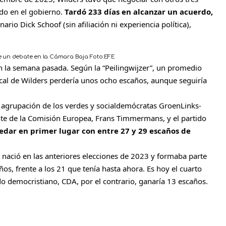
do en el gobierno.
Tardó 233 días en alcanzar un acuerdo,
ario Dick Schoof (sin afiliación ni experiencia política),
nte un debate en la Cámara Baja
Foto:
EFE
n la semana pasada. Según la “Peilingwijzer”, un promedio
cal de Wilders perdería unos ocho escaños, aunque seguiría
a agrupación de los verdes y socialdemócratas GroenLinks-
nte de la Comisión Europea, Frans Timmermans, y el partido
dar en primer lugar con entre 27 y 29 escaños de
 nació en las anteriores elecciones de 2023 y formaba parte
años, frente a los 21 que tenía hasta ahora. Es hoy el cuarto
do democristiano, CDA, por el contrario, ganaría 13 escaños.