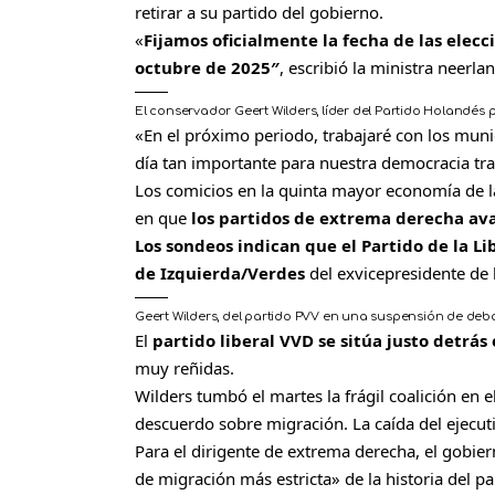
retirar a su partido del gobierno.
«
Fijamos oficialmente la fecha de las elecc
octubre de 2025″
, escribió la ministra neerlan
El conservador Geert Wilders, líder del Partido Holandés po
«En el próximo periodo, trabajaré con los muni
día tan importante para nuestra democracia tr
Los comicios en la quinta mayor economía de 
en que
los partidos de extrema derecha ava
Los sondeos indican que el Partido de la L
de Izquierda/Verdes
del exvicepresidente d
Geert Wilders, del partido PVV en una suspensión de deb
El
partido liberal VVD se sitúa justo detrás
muy reñidas.
Wilders tumbó el martes la frágil coalición en el
descuerdo sobre migración. La caída del ejecuti
Para el dirigente de extrema derecha, el gobie
de migración más estricta» de la historia del pa