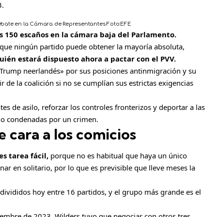
3.
ebate en la Cámara de Representantes
Foto:
EFE
s 150 escaños en la cámara baja del Parlamento.
l que ningún partido puede obtener la mayoría absoluta,
uién estará dispuesto ahora a pactar con el PVV.
«Trump neerlandés» por sus posiciones antinmigración y su
 de la coalición si no se cumplían sus estrictas exigencias
antes de asilo, reforzar los controles fronterizos y deportar a las
do condenadas por un crimen.
e cara a los comicios
s tarea fácil,
porque no es habitual que haya un único
r en solitario, por lo que es previsible que lleve meses la
divididos hoy entre 16 partidos, y el grupo más grande es el
oviembre de 2023, Wilders tuvo que negociar con otros tres