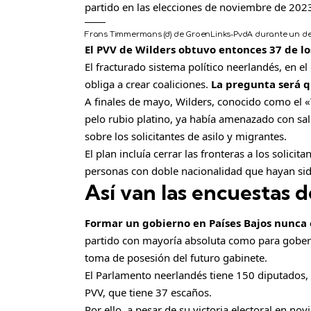
partido en las elecciones de noviembre de 202
Frans Timmermans (d) de GroenLinks-PvdA durante un d
El PVV de Wilders obtuvo entonces 37 de lo
El fracturado sistema político neerlandés, en e
obliga a crear coaliciones.
La pregunta será q
A finales de mayo, Wilders, conocido como el 
pelo rubio platino, ya había amenazado con salir
sobre los solicitantes de asilo y migrantes.
El plan incluía cerrar las fronteras a los solicit
personas con doble nacionalidad que hayan si
Así van las encuestas d
Formar un gobierno en Países Bajos nunca e
partido con mayoría absoluta como para goberna
toma de posesión del futuro gabinete.
El Parlamento neerlandés tiene 150 diputados, 
PVV, que tiene 37 escaños.
Por ello, a pesar de su victoria electoral en n