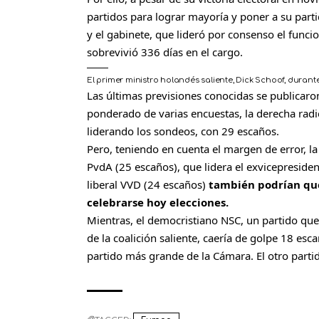
partidos para lograr mayoría y poner a su parti
y el gabinete, que lideró por consenso el funcion
sobrevivió 336 días en el cargo.
El primer ministro holandés saliente, Dick Schoof, dura
Las últimas previsiones conocidas se publicaro
ponderado de varias encuestas, la derecha radi
liderando los sondeos, con 29 escaños.
Pero, teniendo en cuenta el margen de error, l
PvdA (25 escaños), que lidera el exvicepreside
liberal VVD (24 escaños)
también podrían que
celebrarse hoy elecciones.
Mientras, el democristiano NSC, un partido que
de la coalición saliente, caería de golpe 18 esc
partido más grande de la Cámara. El otro parti