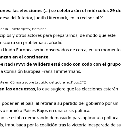
iones: las elecciones (…) se celebrarán el miércoles 29 de
desa del Interior, Judith Uitermark, en la red social X.
r la Libertad (PVV).
Foto:
EFE
cipios y otros actores para prepararnos, de modo que este
anscurra sin problemas», añadió.
la Unión Europea serán observados de cerca, en un momento
nzan en el continente.
ibertad (PVV) de Wilders está codo con codo con el grupo
e la Comisión Europea Frans Timmermans.
ate en Cámara sobre la caída del gobierno.
Foto:
EFE
 en las encuestas,
lo que sugiere que las elecciones estarán
 poder en el país, al retirar a su partido del gobierno por un
vo sumió a Países Bajos en una crisis política.
rno se estaba demorando demasiado para aplicar «la política
ís, impulsada por la coalición tras la victoria inesperada de su