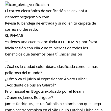
Cerrar
r
r
a
El correo electrónico de verificación se enviará a
r
clementine@ejemplo.com
Revisa tu bandeja de entrada y si no, en tu carpeta de
correo no deseado.
SI, ENVIAR
Ya tienes una cuenta vinculada a EL TIEMPO, por favor
inicia sesión con ella y no te pierdas de todos los
beneficios que tenemos para tí.
Iniciar sesión
C
¿Cual es la ciudad colombiana clasificada como la más
e
r
peligrosa del mundo?
r
¿Cómo va el juicio al expresidente Álvaro Uribe?
a
r
¿Accidente de bus en Calarcá?
Frío inusual en Bogotá explicado por el Ideam
¿Quién es James Rodriguez?
James Rodríguez, es un futbolista colombiano que juega
como centrocampista en el São Paulo Futebol Clube de la