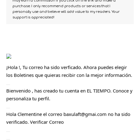
may earn a commission if you click on the link and make a
purchase. I only recommend products or services that I
personally use and believe will add value to my readers. Your
support is appreciated!
¡Hola
!, Tu correo ha sido verficado. Ahora puedes elegir
los
Boletines
que quieras recibir con la mejor información.
C
Bienvenido
, has creado tu cuenta en EL TIEMPO. Conoce y
e
r
personaliza tu
perfil
.
r
a
r
C
Hola
Clementine
el correo
baxulaft@gmai.com
no ha sido
e
r
verificado.
Verificar Correo
r
a
r
C
e