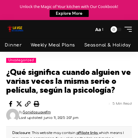
Unlock the Magic of Your kitchen with Our Cookbook!
Explore More
Aa
Dinner
Weekly Meal Plans
Seasonal & Holiday
Uncategorized
¿Qué significa cuando alguien ve
varias veces la misma serie o
película, según la psicología?
5 Min Read
By
Sonidosuavefm
Last updated: junio 11, 2025 2:07 pm
Disclosure:
This website may contain
affiliate links
, which means I