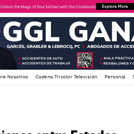
Unlock the Magic of Your kitchen with Our Cookbook!
Explore More
re Nosotros
Cadena Tricolor Televisión
Personal