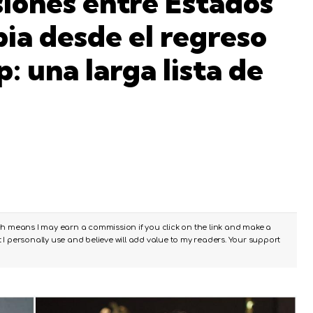
siones entre Estados
ia desde el regreso
 una larga lista de
ch means I may earn a commission if you click on the link and make a
I personally use and believe will add value to my readers. Your support