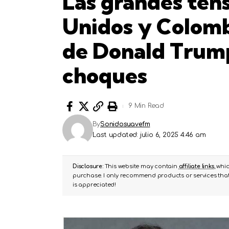
Las grandes ten
Unidos y Colomb
de Donald Trump:
choques
9 Min Read
By
Sonidosuavefm
Last updated: julio 6, 2025 4:46 am
Disclosure:
This website may contain
affiliate links
, whi
purchase. I only recommend products or services that 
is appreciated!