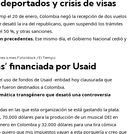
deportados y crisis de visas
ump el 20 de enero, Colombia negó la recepción de dos vuelos
 desató la ira del republicano, quien suspendió los trámites
el 50 %, y otras sanciones.
sin precedentes.
Ese mismo día, el Gobierno Nacional cedió y
mes a mes.
Foto:
Istock / El Tiempo
s’ financiada por Usaid
 el uso de fondos de Usaid -entidad hoy clausurada que
e fueron destinados a Colombia.
temática transgénero que desató una controversia
das en las que esta organización se está gastando la plata.
, 70.000 dólares para la producción de un musical DEI en
énero en Colombia y 32.000 dólares para una tira cómica
o quiero que mis impuestos vayan a esta porquería y creo que