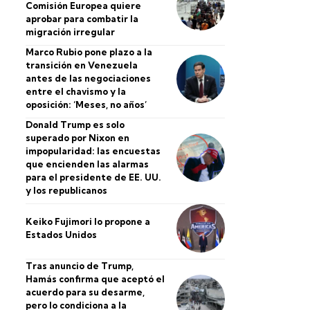
Comisión Europea quiere
aprobar para combatir la
migración irregular
Marco Rubio pone plazo a la
transición en Venezuela
antes de las negociaciones
entre el chavismo y la
oposición: ‘Meses, no años’
Donald Trump es solo
superado por Nixon en
impopularidad: las encuestas
que encienden las alarmas
para el presidente de EE. UU.
y los republicanos
Keiko Fujimori lo propone a
Estados Unidos
Tras anuncio de Trump,
Hamás confirma que aceptó el
acuerdo para su desarme,
pero lo condiciona a la