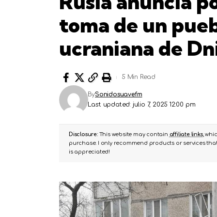
Rusia anuncia po
toma de un puebl
ucraniana de Dn
5 Min Read
By
Sonidosuavefm
Last updated: julio 7, 2025 12:00 pm
Disclosure:
This website may contain
affiliate links
, whi
purchase. I only recommend products or services that 
is appreciated!