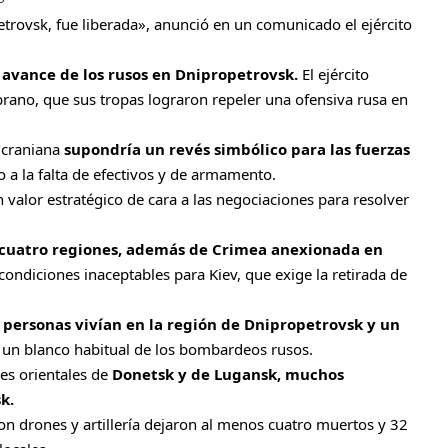
P
etrovsk, fue liberada», anunció en un comunicado el ejército
 avance de los rusos en Dnipropetrovsk.
El ejército
rano, que sus tropas lograron repeler una ofensiva rusa en
 ucraniana
supondría un revés simbólico para las fuerzas
 a la falta de efectivos y de armamento.
valor estratégico de cara a las negociaciones para resolver
a cuatro regiones, además de Crimea anexionada en
condiciones inaceptables para Kiev, que exige la retirada de
e personas vivían en la región de Dnipropetrovsk y un
s un blanco habitual de los bombardeos rusos.
nes orientales de
Donetsk y de Lugansk, muchos
k.
on drones y artillería dejaron al menos cuatro muertos y 32