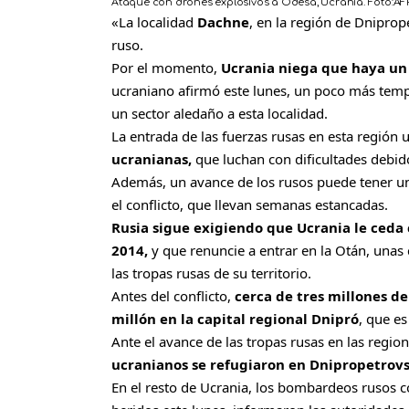
Ataque con drones explosivos a Odesa, Ucrania.
Foto:
AF
«La localidad
Dachne
, en la región de Dniprop
ruso.
Por el momento,
Ucrania niega que haya un
ucraniano afirmó este lunes, un poco más temp
un sector aledaño a esta localidad.
La entrada de las fuerzas rusas en esta región
ucranianas,
que luchan con dificultades debido
Además, un avance de los rusos puede tener un 
el conflicto, que llevan semanas estancadas.
Rusia sigue exigiendo que Ucrania le ced
2014,
y que renuncie a entrar en la Otán, unas 
las tropas rusas de su territorio.
Antes del conflicto,
cerca de tres millones d
millón en la capital regional Dnipró
, que e
Ante el avance de las tropas rusas en las regio
ucranianos se refugiaron en Dnipropetrovs
En el resto de Ucrania, los bombardeos rusos c