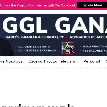
Unlock the Magic of Your kitchen with Our Cookbook!
Explore More
re Nosotros
Cadena Tricolor Televisión
Personal