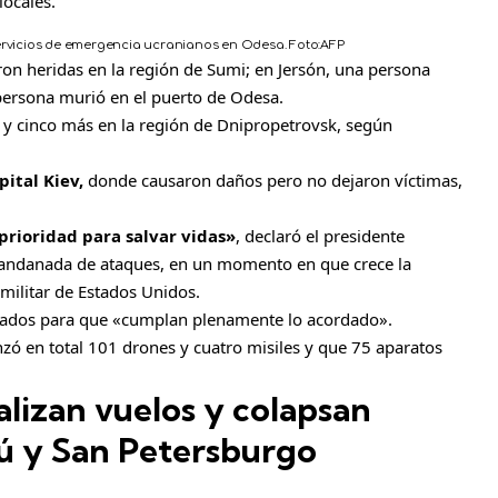
locales.
servicios de emergencia ucranianos en Odesa.
Foto:
AFP
on heridas en la región de Sumi; en Jersón, una persona
persona murió en el puerto de Odesa.
 y cinco más en la región de Dnipropetrovsk, según
.
pital Kiev,
donde causaron daños pero no dejaron víctimas,
prioridad para salvar vidas»
, declaró el presidente
la andanada de ataques, en un momento en que crece la
militar de Estados Unidos.
liados para que «cumplan plenamente lo acordado».
nzó en total 101 drones y cuatro misiles y que 75 aparatos
lizan vuelos y colapsan
ú y San Petersburgo