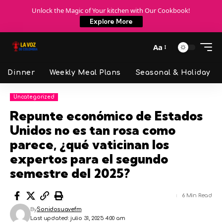
Unlock the Magic of Your kitchen with Our Cookbook!
Explore More
Aa
Dinner
Weekly Meal Plans
Seasonal & Holiday
Uncategorized
Repunte económico de Estados
Unidos no es tan rosa como
parece, ¿qué vaticinan los
expertos para el segundo
semestre del 2025?
6 Min Read
By
Sonidosuavefm
Last updated: julio 31, 2025 4:00 am