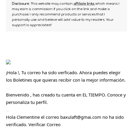
Disclosure:
This website may contain
affiliate links
, which means I
may earn a commission if you click on the link and make a
purchase. I only recommend products or services that I
personally use and believe will add value to my readers. Your
support is appreciated!
¡Hola
!, Tu correo ha sido verficado. Ahora puedes elegir
los
Boletines
que quieras recibir con la mejor información.
C
Bienvenido
, has creado tu cuenta en EL TIEMPO. Conoce y
e
r
personaliza tu
perfil
.
r
a
r
C
Hola
Clementine
el correo
baxulaft@gmai.com
no ha sido
e
r
verificado.
Verificar Correo
r
a