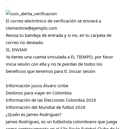
r
C
e
Cerrar
r
r
a
El correo electrónico de verificación se enviará a
r
clementine@ejemplo.com
Revisa tu bandeja de entrada y si no, en tu carpeta de
correo no deseado.
SI, ENVIAR
Ya tienes una cuenta vinculada a EL TIEMPO, por favor
inicia sesión con ella y no te pierdas de todos los
beneficios que tenemos para tí.
Iniciar sesión
C
Información juicio Álvaro Uribe
e
r
Destinos para viajar en Colombia
r
Información de las Elecciones Colombia 2026
a
r
Información del Mundial de futbol 2026
¿Quién es James Rodriguez?
James Rodríguez, es un futbolista colombiano que juega
como centrocampista en el São Paulo Futebol Clube de la