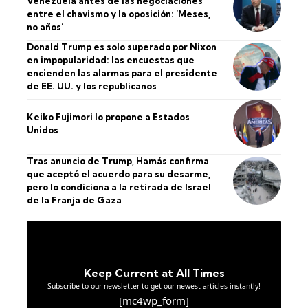
Venezuela antes de las negociaciones
entre el chavismo y la oposición: ‘Meses,
no años’
Donald Trump es solo superado por Nixon
en impopularidad: las encuestas que
encienden las alarmas para el presidente
de EE. UU. y los republicanos
Keiko Fujimori lo propone a Estados
Unidos
Tras anuncio de Trump, Hamás confirma
que aceptó el acuerdo para su desarme,
pero lo condiciona a la retirada de Israel
de la Franja de Gaza
Keep Current at All Times
Subscribe to our newsletter to get our newest articles instantly!
[mc4wp_form]