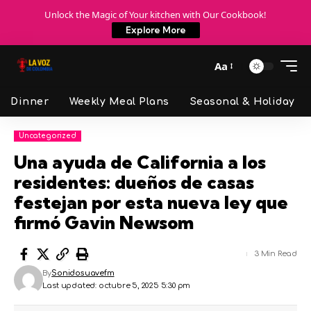
Unlock the Magic of Your kitchen with Our Cookbook!
Explore More
Aa
Dinner
Weekly Meal Plans
Seasonal & Holiday
Uncategorized
Una ayuda de California a los
residentes: dueños de casas
festejan por esta nueva ley que
firmó Gavin Newsom
3 Min Read
By
Sonidosuavefm
Last updated: octubre 5, 2025 5:30 pm