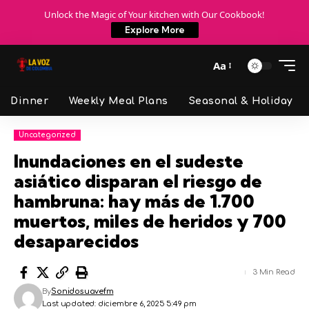
Unlock the Magic of Your kitchen with Our Cookbook!
Explore More
Aa
Dinner
Weekly Meal Plans
Seasonal & Holiday
Uncategorized
Inundaciones en el sudeste
asiático disparan el riesgo de
hambruna: hay más de 1.700
muertos, miles de heridos y 700
desaparecidos
3 Min Read
By
Sonidosuavefm
Last updated: diciembre 6, 2025 5:49 pm