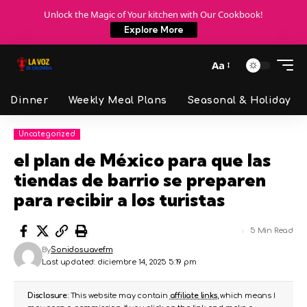
Unlock the Magic of Your kitchen with Our Cookbook!
Explore More
Aa
Dinner
Weekly Meal Plans
Seasonal & Holiday
Uncategorized
el plan de México para que las
tiendas de barrio se preparen
para recibir a los turistas
5 Min Read
By
Sonidosuavefm
Last updated: diciembre 14, 2025 5:19 pm
Disclosure:
This website may contain
affiliate links
, which means I