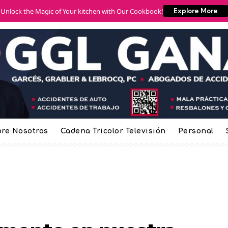
Unlock the Magic of Your kitchen with Our Cookbook!
Explore More
re Nosotros
Cadena Tricolor Televisión
Personal