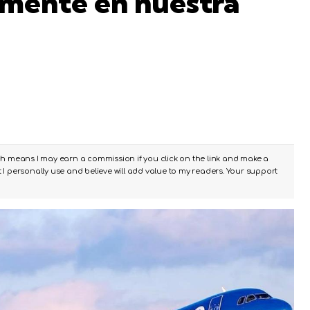
amente en nuestra
ch means I may earn a commission if you click on the link and make a
I personally use and believe will add value to my readers. Your support