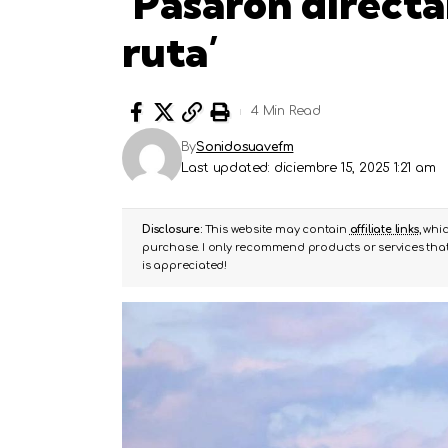
‘Pasaron direct
ruta’
4 Min Read
By
Sonidosuavefm
Last updated: diciembre 15, 2025 1:21 am
Disclosure:
This website may contain
affiliate links
, whi
purchase. I only recommend products or services that 
is appreciated!