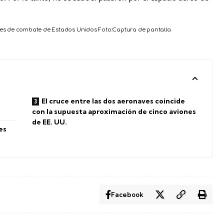
ones de combate de Estados Unidos
Foto:
Captura de pantalla
El cruce entre las dos aeronaves coincide
con la supuesta aproximación de cinco aviones
de EE. UU.
es
Facebook