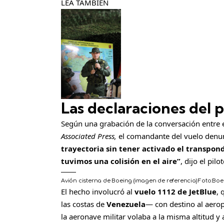
LEA TAMBIÉN
Las declaraciones del p
Según una grabación de la conversación entre el
Associated Press,
el comandante del vuelo denu
trayectoria sin tener activado el transpon
tuvimos una colisión en el aire”
, dijo el pil
Avión cisterna de Boeing (imagen de referencia)
Foto:
Boe
El hecho involucró al
vuelo 1112 de JetBlue
, 
las costas de
Venezuela
— con destino al aerop
la aeronave militar volaba a la misma altitud y 