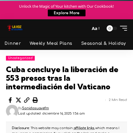
Unlock the Magic of Your kitchen with Our Cookbook!
Explore More
Aa
Dinner
Weekly Meal Plans
Seasonal & Holiday
Uncategorized
Cuba concluye la liberación de
553 presos tras la
intermediación del Vaticano
2 Min Read
By
Sonidosuavefm
Last updated: diciembre 16, 2025 1:56 am
Disclosure:
This website may contain
affiliate links
, which means I