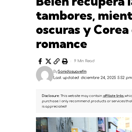
Belén recupera l
tambores, mientr
oscuras y Corea 
romance
9 Min Read
By
Sonidosuavefm
Last updated: diciembre 24, 2025 5:52 pm
Disclosure:
This website may contain
affiliate links
, whi
purchase. I only recommend products or services that 
is appreciated!