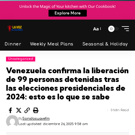
Unlock the Magic of Your kitchen with Our Cookbook!
Explore More
Aa
Dinner
Weekly Meal Plans
Seasonal & Holiday
Uncategorized
Venezuela confirma la liberación
de 99 personas detenidas tras
las elecciones presidenciales de
2024: esto es lo que se sabe
0 Min Read
By
Sonidosuavefm
Last updated: diciembre 26, 2025 9:58 am