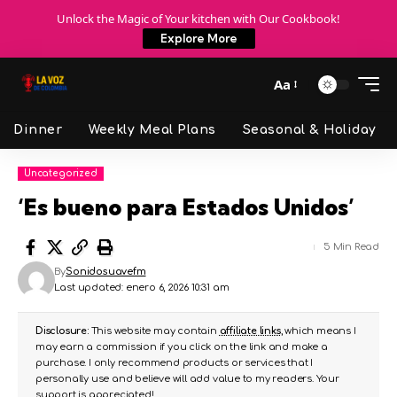
Unlock the Magic of Your kitchen with Our Cookbook!
Explore More
Aa
Dinner
Weekly Meal Plans
Seasonal & Holiday
Uncategorized
‘Es bueno para Estados Unidos’
5 Min Read
By
Sonidosuavefm
Last updated: enero 6, 2026 10:31 am
Disclosure:
This website may contain
affiliate links
, which means I
may earn a commission if you click on the link and make a
purchase. I only recommend products or services that I
personally use and believe will add value to my readers. Your
support is appreciated!