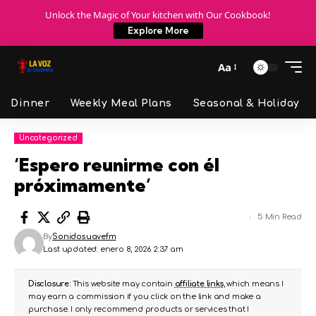
Unlock the Magic of Your kitchen with Our Cookbook!
Explore More
Aa
Dinner
Weekly Meal Plans
Seasonal & Holiday
Uncategorized
‘Espero reunirme con él
próximamente’
5 Min Read
By
Sonidosuavefm
Last updated: enero 8, 2026 2:37 am
Disclosure:
This website may contain
affiliate links
, which means I
may earn a commission if you click on the link and make a
purchase. I only recommend products or services that I