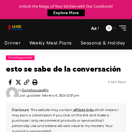
Unlock the Magic of Your kitchen with Our Cookbook!
Explore More
Aa
Dinner
Weekly Meal Plans
Seasonal & Holiday
Uncategorized
esto se sabe de la conversación
3 Min Read
By
Sonidosuavefm
Last updated: febrero 4, 2026 12:07 pm
Disclosure:
This website may contain
affiliate links
, which means I
may earn a commission if you click on the link and make a
purchase. I only recommend products or services that I
personally use and believe will add value to my readers. Your
support is appreciated!