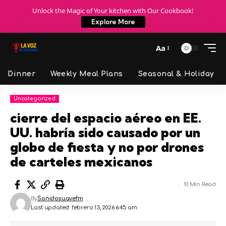
Unlock the Magic of Your kitchen with Our Cookbook!
Explore More
Aa
Dinner
Weekly Meal Plans
Seasonal & Holiday
Uncategorized
cierre del espacio aéreo en EE.
UU. habría sido causado por un
globo de fiesta y no por drones
de carteles mexicanos
10 Min Read
By
Sonidosuavefm
Last updated: febrero 13, 2026 6:45 am