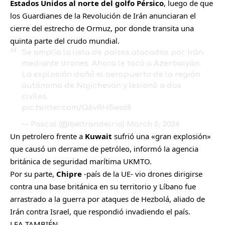
Estados Unidos al norte del golfo Pérsico
, luego de que
los Guardianes de la Revolución de Irán anunciaran el
cierre del estrecho de Ormuz, por donde transita una
quinta parte del crudo mundial.
Se amplía la lista de países atacados por Irán
mediante drones. Ahora le tocó a Azerbaiyán.
La explosión dañó el aeropuerto de la región
autónoma de Najicheván y lesionó a dos
civiles.
pic.twitter.com/Q6vRH5wss8
— Pascal (@beltrandelrio)
March 5, 2026
Un petrolero frente a
Kuwait
sufrió una «gran explosión»
que causó un derrame de petróleo, informó la agencia
británica de seguridad marítima UKMTO.
Por su parte,
Chipre
-país de la UE- vio drones dirigirse
contra una base británica en su territorio y Líbano fue
arrastrado a la guerra por ataques de Hezbolá, aliado de
Irán contra Israel, que respondió invadiendo el país.
LEA TAMBIÉN