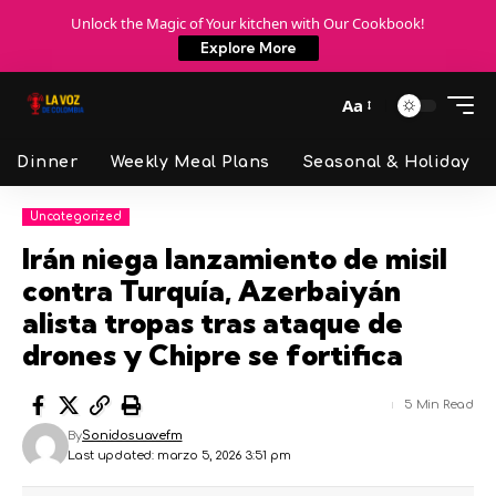
Unlock the Magic of Your kitchen with Our Cookbook!
Explore More
Aa
Dinner
Weekly Meal Plans
Seasonal & Holiday
Uncategorized
Irán niega lanzamiento de misil
contra Turquía, Azerbaiyán
alista tropas tras ataque de
drones y Chipre se fortifica
5 Min Read
By
Sonidosuavefm
Last updated: marzo 5, 2026 3:51 pm