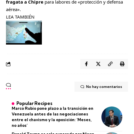
fragata a Chipre
para labores de «protección y defensa
aérea».
LEA TAMBIÉN
No hay comentarios
Popular Recipes
Marco Rubio pone plazo a la transición en
Venezuela antes de las negociaciones
entre el chavismo y la oposición: ‘Meses,
no años’
Donald Trump es solo superado por Nixon