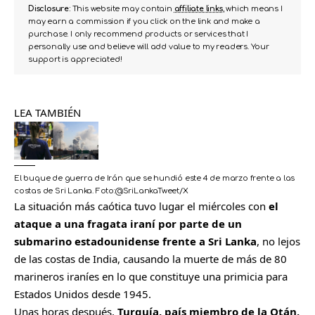
Disclosure:
This website may contain
affiliate links
, which means I
may earn a commission if you click on the link and make a
purchase. I only recommend products or services that I
personally use and believe will add value to my readers. Your
support is appreciated!
LEA TAMBIÉN
El buque de guerra de Irán que se hundió este 4 de marzo frente a las
costas de Sri Lanka.
Foto:
@SriLankaTweet/X
La situación más caótica tuvo lugar el miércoles con
el
ataque a una fragata iraní por parte de un
submarino estadounidense frente a Sri Lanka
, no lejos
de las costas de India, causando la muerte de más de 80
marineros iraníes en lo que constituye una primicia para
Estados Unidos desde 1945.
Unas horas después,
Turquía, país miembro de la Otán,