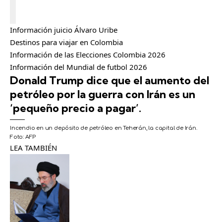
C
e
Información juicio Álvaro Uribe
r
Destinos para viajar en Colombia
r
a
Información de las Elecciones Colombia 2026
r
Información del Mundial de futbol 2026
Donald Trump dice que el aumento del
petróleo por la guerra con Irán es un
‘pequeño precio a pagar’.
Incendio en un depósito de petróleo en Teherán, la capital de Irán.
Foto:
AFP
LEA TAMBIÉN