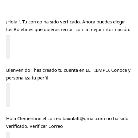
¡Hola
!, Tu correo ha sido verficado. Ahora puedes elegir
los
Boletines
que quieras recibir con la mejor información.
C
e
r
Bienvenido
, has creado tu cuenta en EL TIEMPO. Conoce y
r
a
personaliza tu
perfil
.
r
C
e
r
Hola
Clementine
el correo
baxulaft@gmai.com
no ha sido
r
a
verificado.
Verificar Correo
r