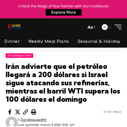
Unlock the Magic of Your kitchen with Our Cookbook!
Explore More
Aa
Dinner
Weekly Meal Plans
Seasonal & Holiday
Uncategorized
Irán advierte que el petróleo
llegará a 200 dólares si Israel
sigue atacando sus refinerías,
mientras el barril WTI supera los
100 dólares el domingo
5 Min Read
By
Sonidosuavefm
Last updated: marzo 9, 2026 12:02 am