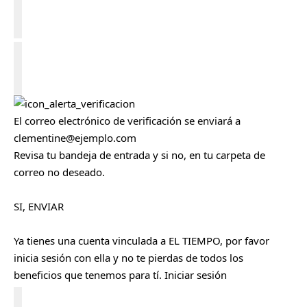
C
e
r
r
a
r
Cerrar
El correo electrónico de verificación se enviará a
clementine@ejemplo.com
Revisa tu bandeja de entrada y si no, en tu carpeta de
correo no deseado.
SI, ENVIAR
Ya tienes una cuenta vinculada a EL TIEMPO, por favor
inicia sesión con ella y no te pierdas de todos los
beneficios que tenemos para tí.
Iniciar sesión