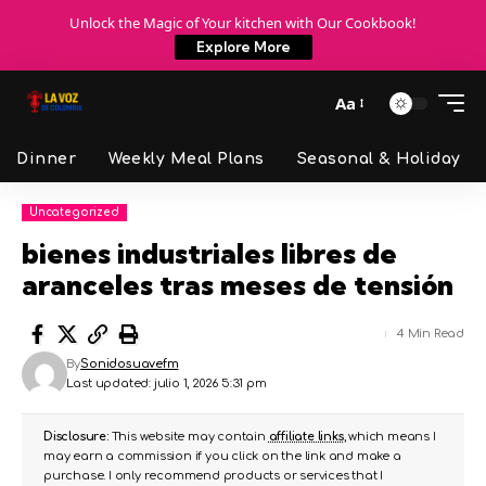
Unlock the Magic of Your kitchen with Our Cookbook!
Explore More
Aa
Dinner
Weekly Meal Plans
Seasonal & Holiday
Uncategorized
bienes industriales libres de
aranceles tras meses de tensión
4 Min Read
By
Sonidosuavefm
Last updated: julio 1, 2026 5:31 pm
Disclosure:
This website may contain
affiliate links
, which means I
may earn a commission if you click on the link and make a
purchase. I only recommend products or services that I