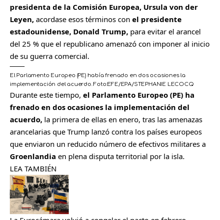
presidenta de la Comisión Europea, Ursula von der
Leyen,
acordase esos términos con
el presidente
estadounidense, Donald Trump,
para evitar el arancel
del 25 % que el republicano amenazó con imponer al inicio
de su guerra comercial.
El Parlamento Europeo (PE) había frenado en dos ocasiones la
implementación del acuerdo.
Foto:
EFE/EPA/STEPHANIE LECOCQ
Durante este tiempo,
el Parlamento Europeo (PE) ha
frenado en dos ocasiones la implementación del
acuerdo,
la primera de ellas en enero, tras las amenazas
arancelarias que Trump lanzó contra los países europeos
que enviaron un reducido número de efectivos militares a
Groenlandia
en plena disputa territorial por la isla.
LEA TAMBIÉN
La Eurocámara volvió a congelar el pacto en febrero