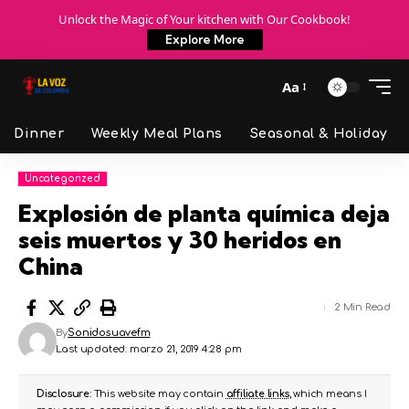
Unlock the Magic of Your kitchen with Our Cookbook!
Explore More
Aa
Dinner
Weekly Meal Plans
Seasonal & Holiday
Uncategorized
Explosión de planta química deja
seis muertos y 30 heridos en
China
2 Min Read
By
Sonidosuavefm
Last updated: marzo 21, 2019 4:28 pm
Disclosure:
This website may contain
affiliate links
, which means I