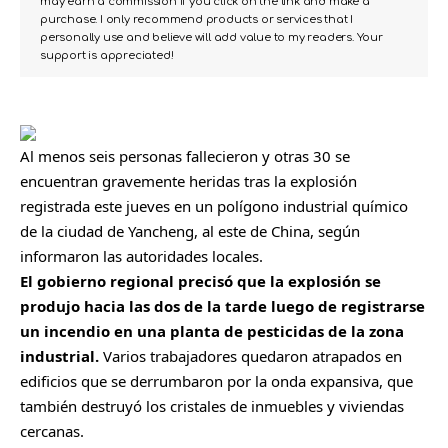
may earn a commission if you click on the link and make a
purchase. I only recommend products or services that I
personally use and believe will add value to my readers. Your
support is appreciated!
Al menos seis personas fallecieron y otras 30 se
encuentran gravemente heridas tras la explosión
registrada este jueves en un polígono industrial químico
de la ciudad de Yancheng, al este de
China
, según
informaron las autoridades locales.
El gobierno regional precisó que la explosión se
produjo hacia las dos de la tarde luego de registrarse
un incendio en una planta de pesticidas de la zona
industrial.
Varios trabajadores quedaron atrapados en
edificios que se derrumbaron por la onda expansiva, que
también destruyó los cristales de inmuebles y viviendas
cercanas.