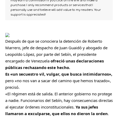
may earn a commission if you click on the link and make a
purchase. I only recommend products or services that I
personally use and believe will add value to my readers. Your
support is appreciated!
Después de que se conociera la detención de Roberto
Marrero, jefe de despacho de Juan Guaidó y abogado de
Leopoldo López, por parte del Sebín, el presidente
encargado de Venezuela
ofreció unas declaraciones
públicas rechazando este hecho.
Es «un secuestro vil, vulgar, que busca intimidarnos»,
pero «no nos van a sacar del camino que hemos trazado»,
precisó.
«El régimen está de salida. El anterior gobierno no protege
a nadie. Funcionarios del Sebín, hay consecuencias directas
al ejecutar órdenes inconstitucionales.
Ya sus jefes
llamaron a exculparse, que ellos no dieron la orden
.