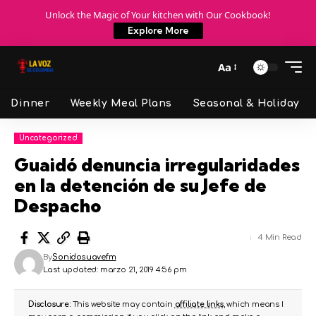
Unlock the Magic of Your kitchen with Our Cookbook!
Explore More
Aa
Dinner
Weekly Meal Plans
Seasonal & Holiday
Uncategorized
Guaidó denuncia irregularidades
en la detención de su Jefe de
Despacho
4 Min Read
By
Sonidosuavefm
Last updated: marzo 21, 2019 4:56 pm
Disclosure:
This website may contain
affiliate links
, which means I