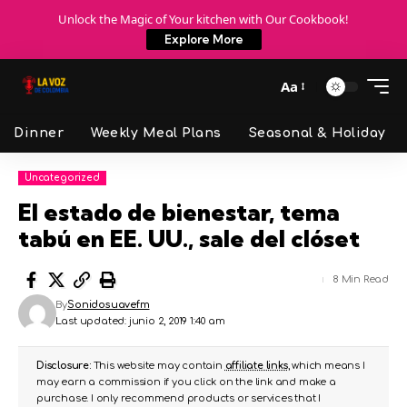
Unlock the Magic of Your kitchen with Our Cookbook!
Explore More
Aa
Dinner
Weekly Meal Plans
Seasonal & Holiday
Uncategorized
El estado de bienestar, tema
tabú en EE. UU., sale del clóset
8 Min Read
By
Sonidosuavefm
Last updated: junio 2, 2019 1:40 am
Disclosure:
This website may contain
affiliate links
, which means I
may earn a commission if you click on the link and make a
purchase. I only recommend products or services that I