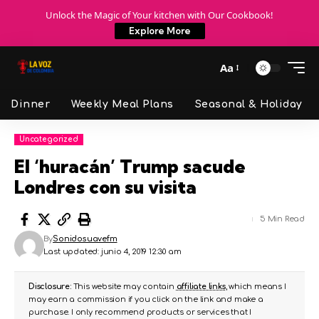
Unlock the Magic of Your kitchen with Our Cookbook!
Explore More
Aa
Dinner
Weekly Meal Plans
Seasonal & Holiday
Uncategorized
El ‘huracán’ Trump sacude
Londres con su visita
5 Min Read
By
Sonidosuavefm
Last updated: junio 4, 2019 12:30 am
Disclosure:
This website may contain
affiliate links
, which means I
may earn a commission if you click on the link and make a
purchase. I only recommend products or services that I