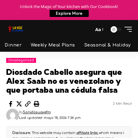
Unlock the Magic of Your kitchen with Our Cookbook!
Explore More
Aa
Dinner
Weekly Meal Plans
Seasonal & Holiday
Uncategorized
Diosdado Cabello asegura que
Alex Saab no es venezolano y
que portaba una cédula falsa
2 Min Read
By
Sonidosuavefm
Last updated: mayo 18, 2026 7:34 pm
Disclosure:
This website may contain
affiliate links
, which means I