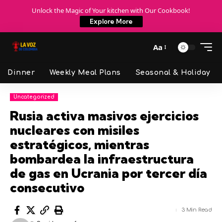
Unlock the Magic of Your kitchen with Our Cookbook!
Explore More
Aa
Dinner
Weekly Meal Plans
Seasonal & Holiday
Uncategorized
Rusia activa masivos ejercicios
nucleares con misiles
estratégicos, mientras
bombardea la infraestructura
de gas en Ucrania por tercer día
consecutivo
3 Min Read