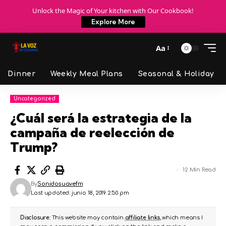
Unlock the Magic of Your kitchen with Our Cookbook!
Explore More
Aa
Dinner
Weekly Meal Plans
Seasonal & Holiday
Uncategorized
¿Cuál será la estrategia de la
campaña de reelección de
Trump?
12 Min Read
By
Sonidosuavefm
Last updated: junio 18, 2019 2:50 pm
Disclosure:
This website may contain
affiliate links
, which means I