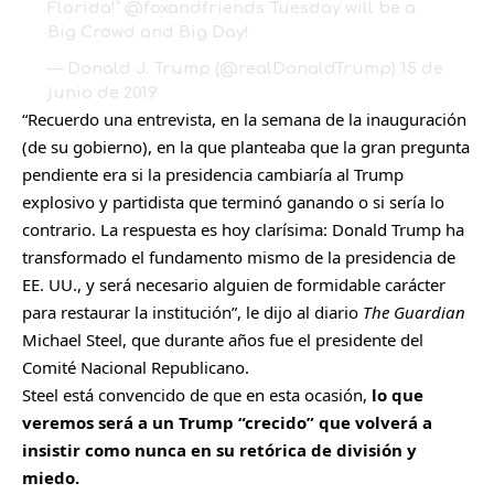
Florida!”
@foxandfriends
Tuesday will be a
Big Crowd and Big Day!
— Donald J. Trump (@realDonaldTrump)
15 de
junio de 2019
“Recuerdo una entrevista, en la semana de la inauguración
(de su gobierno), en la que planteaba que la gran pregunta
pendiente era si la presidencia cambiaría al Trump
explosivo y partidista que terminó ganando o si sería lo
contrario. La respuesta es hoy clarísima: Donald Trump ha
transformado el fundamento mismo de la presidencia de
EE. UU., y será necesario alguien de formidable carácter
para restaurar la institución”, le dijo al diario
The Guardian
Michael Steel, que durante años fue el presidente del
Comité Nacional Republicano.
Steel está convencido de que en esta ocasión,
lo que
veremos será a un Trump “crecido” que volverá a
insistir como nunca en su retórica de división y
miedo.