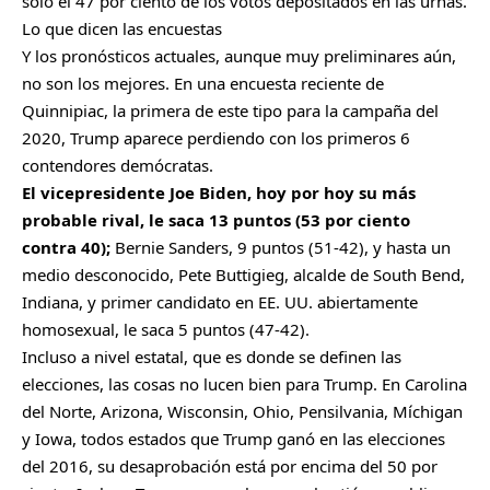
solo el 47 por ciento de los votos depositados en las urnas.
Lo que dicen las encuestas
Y los pronósticos actuales, aunque muy preliminares aún,
no son los mejores. En una encuesta reciente de
Quinnipiac, la primera de este tipo para la campaña del
2020, Trump aparece perdiendo con los primeros 6
contendores demócratas.
El vicepresidente Joe Biden, hoy por hoy su más
probable rival, le saca 13 puntos (53 por ciento
contra 40);
Bernie Sanders, 9 puntos (51-42), y hasta un
medio desconocido, Pete Buttigieg, alcalde de South Bend,
Indiana, y primer candidato en EE. UU. abiertamente
homosexual, le saca 5 puntos (47-42).
Incluso a nivel estatal, que es donde se definen las
elecciones, las cosas no lucen bien para Trump. En Carolina
del Norte, Arizona, Wisconsin, Ohio, Pensilvania, Míchigan
y Iowa, todos estados que Trump ganó en las elecciones
del 2016, su desaprobación está por encima del 50 por