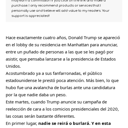
may earn a commission if you click on the link and make a
purchase. I only recommend products or services that I
personally use and believe will add value to my readers. Your
support is appreciated!
Hace exactamente cuatro años,
Donald Trump
se apareció
en el lobby de su residencia en Manhattan para anunciar,
entre un puñado de personas a las que se les pagó por
asistir, que pensaba lanzarse a la presidencia de Estados
Unidos.
Acostumbrado ya a sus fanfarronadas, el público
estadounidense le prestó poca atención. Más bien, lo que
hubo fue una avalancha de burlas ante una candidatura
por la que nadie daba un peso.
Este martes, cuando Trump anuncie su campaña de
reelección de cara a los comicios presidenciales del 2020,
las cosas serán bastante diferentes.
En primer lugar,
nadie se reirá o burlará. Y en esta