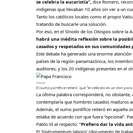
se celebra la eucaristía”,
dice Romero, recor
indígenas que llevaban 10 años sin ver a un cu
Tanto los católicos locales como el propio Vati
tratando de buscarle una solución.
Por eso, en el Sínodo de los Obispos sobre la 
habrá una inédita reflexión sobre la posi
casados y respetados en sus comunidades pa
Este debate ha generado una enorme atención s
países de la región panamazónica, los miembro
auditores, y los 20 indígenas presentes en el sí
El sumo pontífice reiteró que “el celibato es un don para
La última palabra corresponderá, no obstante, a
contemplaría que hombres casados maduros acc
Además, el sumo pontífice reiteró en aquella oc
estaba de acuerdo con que fuera “opcional”. Pa
Pablo VI al respecto:
“Prefiero dar la vida an
El ‘Instrumentum laboris’ (documento de traba