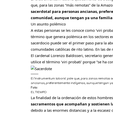
que, para las zonas “más remotas” de la Amazo
sacerdotal para personas ancianas, prefer
comunidad, aunque tengan ya una familia 
Un asunto polémico
A estas personas se les conoce como ‘viri proba
término que genera polémica en los sectores ec
sacerdocio puede ser el primer paso para la abol
comunidades católicas de rito latino. En las de r
El cardenal Lorenzo Baldisseri, secretario gene
utilice el término ‘viri probati’ porque “se ha c
El ‘Instrumentum laboris’ pide que, para zonas remotas s
ancianas, preferentemente indígenas, aunque tengan ya f
Foto:
EL TIEMPO
La finalidad de la ordenación de estos hombre
sacramentos que acompañan y sostienen la
debido a las enormes distancias y a la escasez 