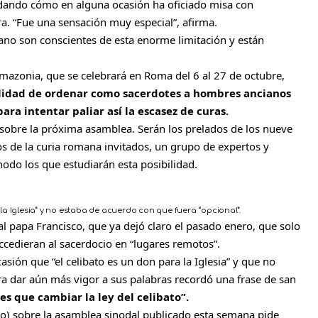
dando cómo en alguna ocasión ha oficiado misa con
ra. “Fue una sensación muy especial”, afirma.
cano son conscientes de esta enorme limitación y están
Amazonia, que se celebrará en Roma del 6 al 27 de octubre,
bilidad de ordenar como sacerdotes a hombres ancianos
ra intentar paliar así la escasez de curas.
obre la próxima asamblea. Serán los prelados de los nueve
s de la curia romana invitados, un grupo de expertos y
nodo los que estudiarán esta posibilidad.
 la Iglesia” y no estaba de acuerdo con que fuera “opcional”.
l papa Francisco, que ya dejó claro el pasado enero, que solo
edieran al sacerdocio en “lugares remotos”.
asión que “el celibato es un don para la Iglesia” y que no
ra dar aún más vigor a sus palabras recordó una frase de san
tes que cambiar la ley del celibato”.
jo) sobre la asamblea sinodal publicado esta semana pide