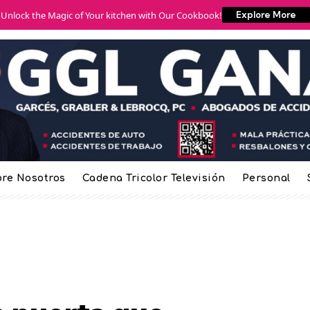
Unlock the Magic of Your kitchen with Our Cookbook!
Explore More
re Nosotros
Cadena Tricolor Televisión
Personal