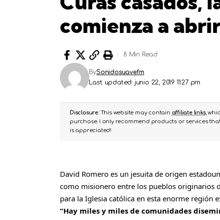
Curas casados, l
comienza a abrir
8 Min Read
By
Sonidosuavefm
Last updated: junio 22, 2019 11:27 pm
Disclosure:
This website may contain
affiliate links
, whi
purchase. I only recommend products or services that 
is appreciated!
David Romero es un jesuita de origen estadoun
como misionero entre los pueblos originarios
para la Iglesia católica en esta enorme región e
“Hay miles y miles de comunidades disemi