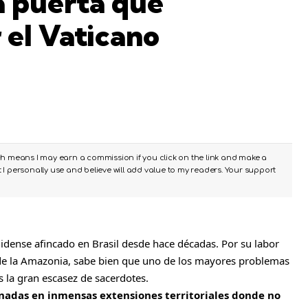
a puerta que
 el Vaticano
ch means I may earn a commission if you click on the link and make a
I personally use and believe will add value to my readers. Your support
idense afincado en Brasil desde hace décadas. Por su labor
 de la Amazonia, sabe bien que uno de los mayores problemas
s la gran escasez de sacerdotes.
nadas en inmensas extensiones territoriales donde no