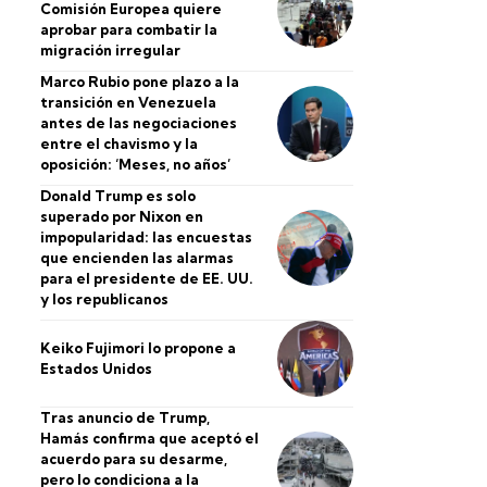
Comisión Europea quiere
aprobar para combatir la
migración irregular
Marco Rubio pone plazo a la
transición en Venezuela
antes de las negociaciones
entre el chavismo y la
oposición: ‘Meses, no años’
Donald Trump es solo
superado por Nixon en
impopularidad: las encuestas
que encienden las alarmas
para el presidente de EE. UU.
y los republicanos
Keiko Fujimori lo propone a
Estados Unidos
Tras anuncio de Trump,
Hamás confirma que aceptó el
acuerdo para su desarme,
pero lo condiciona a la