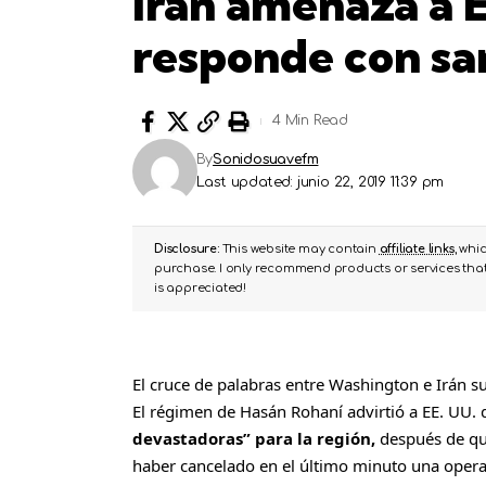
Irán amenaza a 
responde con sa
4 Min Read
By
Sonidosuavefm
Last updated: junio 22, 2019 11:39 pm
Disclosure:
This website may contain
affiliate links
, whi
purchase. I only recommend products or services that 
is appreciated!
El cruce de palabras entre Washington e Irán s
El régimen de Hasán Rohaní advirtió a EE. UU. 
devastadoras” para la región,
después de que
haber cancelado en el último minuto una operac