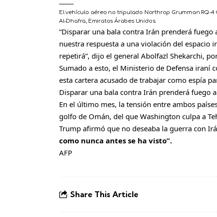
El vehículo aéreo no tripulado Northrop Grumman RQ-4 G
Al-Dhafra, Emiratos Árabes Unidos.
“Disparar una bala contra Irán prenderá fuego a
nuestra respuesta a una violación del espacio ir
repetirá”, dijo el general Abolfazl Shekarchi, p
Sumado a esto, el Ministerio de Defensa iraní co
esta cartera acusado de trabajar como espía par
Disparar una bala contra Irán prenderá fuego a 
En el último mes, la tensión entre ambos paíse
golfo de Omán, del que Washington culpa a Te
Trump afirmó que no deseaba la guerra con Irán
como nunca antes se ha visto”.
AFP
Share This Article