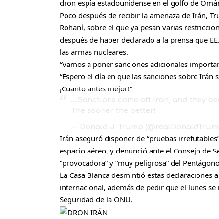
dron espía estadounidense en el golfo de Omá
Poco después de recibir la amenaza de Irán, T
Rohaní, sobre el que ya pesan varias restriccio
después de haber declarado a la prensa que EE. 
las armas nucleares.
“Vamos a poner sanciones adicionales importante
“Espero el día en que las sanciones sobre Irán 
¡Cuanto antes mejor!”
….Sanctions come off Iran, and they b
The sooner the better!
— Donald J. Trump (@realDonaldTrum
Irán aseguró disponer de “pruebas irrefutables”
espacio aéreo, y denunció ante el Consejo de 
“provocadora” y “muy peligrosa” del Pentágono
La Casa Blanca desmintió estas declaraciones a
internacional, además de pedir que el lunes se 
Seguridad de la ONU.