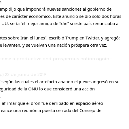
n.
rump dijo que impondrá nuevas sanciones al gobierno de
nes de carácter económico. Este anuncio se dio solo dos horas
UU. sería “el mejor amigo de Irán” si este país renunciaba a
s sobre Irán el lunes”, escribió Trump en Twitter, y agregó:
se levanten, y se vuelvan una nación próspera otra vez.
ecome a productive and prosperous nation again –
p)
22 de junio de 2019
 según las cuales el artefacto abatido el jueves ingresó en su
Seguridad de la ONU lo que consideró una acción
.
l afirmar que el dron fue derribado en espacio aéreo
realice una reunión a puerta cerrada del Consejo de