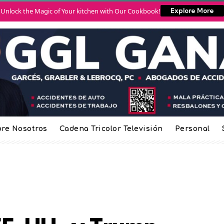
Unlock the Magic of Your kitchen with Our Cookbook!
Explore More
re Nosotros
Cadena Tricolor Televisión
Personal