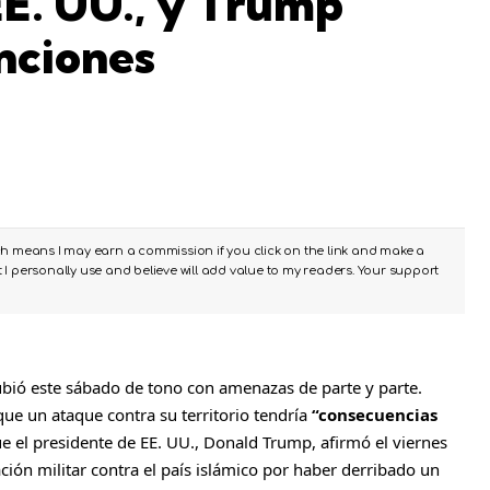
EE. UU., y Trump
nciones
ch means I may earn a commission if you click on the link and make a
I personally use and believe will add value to my readers. Your support
ubió este sábado de tono con amenazas de parte y parte.
que un ataque contra su territorio tendría
“consecuencias
 el presidente de EE. UU., Donald Trump, afirmó el viernes
ión militar contra el país islámico por haber
derribado un