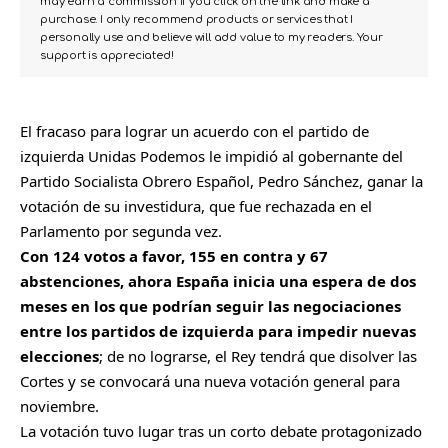
may earn a commission if you click on the link and make a
purchase. I only recommend products or services that I
personally use and believe will add value to my readers. Your
support is appreciated!
El fracaso para lograr un acuerdo con el partido de
izquierda Unidas Podemos le impidió al gobernante del
Partido Socialista Obrero Español, Pedro Sánchez, ganar la
votación de su investidura, que fue rechazada en el
Parlamento por segunda vez.
Con 124 votos a favor, 155 en contra y 67
abstenciones, ahora España inicia una espera de dos
meses en los que podrían seguir las negociaciones
entre los partidos de izquierda para impedir nuevas
elecciones
; de no lograrse, el Rey tendrá que disolver las
Cortes y se convocará una nueva votación general para
noviembre.
La votación tuvo lugar tras un corto debate protagonizado