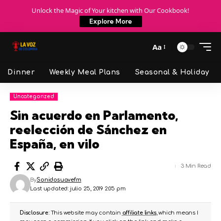
Unlock the Magic of Your kitchen with Our Cookbook!
Explore More
Aa
Dinner
Weekly Meal Plans
Seasonal & Holiday
Uncategorized
Sin acuerdo en Parlamento,
reelección de Sánchez en
España, en vilo
3 Min Read
By
Sonidosuavefm
Last updated: julio 25, 2019 2:05 pm
Disclosure:
This website may contain
affiliate links
, which means I