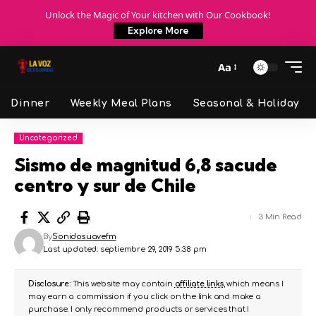
Unlock the Magic of Your kitchen with Our Cookbook!
Explore More
Aa
Dinner
Weekly Meal Plans
Seasonal & Holiday
Uncategorized
Sismo de magnitud 6,8 sacude
centro y sur de Chile
3 Min Read
By
Sonidosuavefm
Last updated: septiembre 29, 2019 5:38 pm
Disclosure:
This website may contain
affiliate links
, which means I
may earn a commission if you click on the link and make a
purchase. I only recommend products or services that I