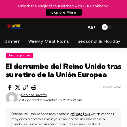
Unlock the Magic of Your kitchen with Our Cookbook!
Explore More
Aa
Dinner
Weekly Meal Plans
Seasonal & Holiday
Uncategorized
El derrumbe del Reino Unido tras
su retiro de la Unión Europea
13 Min Read
By
Sonidosuavefm
Last updated: noviembre 15, 2019 5:29 am
Disclosure:
This website may contain
affiliate links
, which means I
may earn a commission if you click on the link and make a
purchase. I only recommend products or services that I