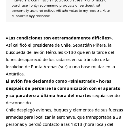
may earn a commission if you click on the link and make a
purchase. I only recommend products or services that I
personally use and believe will add value to my readers. Your
support is appreciated!
«Las condiciones son extremadamente difíciles».
Así calificó el presidente de Chile, Sebastián Piñera, la
búsqueda del avión Hércules C-130 que en la tarde del
lunes desapareció de los radares en su tránsito de la
localidad de Punta Arenas (sur) a una base militar en la
Antártica.
El avión fue declarado como «siniestrado» horas
después de perderse la comunicación con el aparato
y su paradero a última hora del martes
seguía siendo
desconocido.
Chile desplegó aviones, buques y elementos de sus fuerzas
armadas para localizar la aeronave, que transportaba a 38
personas y perdió contacto a las 18:13 (hora local) del