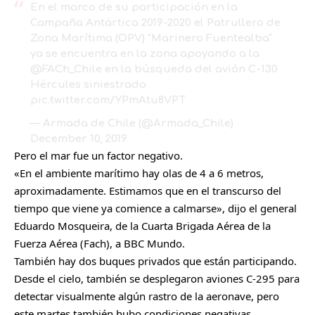
En el marco de su participación en la
Campaña Antártica 2019-2020 el Patrullero de
Zona Marítima (OPV) "Marinero Fuentealba"
ya se encuentra en la zona apoyando a la
@FACh_Chile
en la búsqueda del avión C-130
Hércules siniestrado
pic.twitter.com/YPmAtu8VPT
— Armada de Chile (@Armada_Chile)
December 10, 2019
Pero el mar fue un factor negativo.
«En el ambiente marítimo hay olas de 4 a 6 metros,
aproximadamente. Estimamos que en el transcurso del
tiempo que viene ya comience a calmarse», dijo el general
Eduardo Mosqueira, de la Cuarta Brigada Aérea de la
Fuerza Aérea (Fach), a BBC Mundo.
También hay dos buques privados que están participando.
Desde el cielo, también se desplegaron aviones C-295 para
detectar visualmente algún rastro de la aeronave, pero
este martes también hubo condiciones negativas.