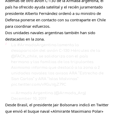
Además de otro avión C-130 de la Armada argentina, el
país ha ofrecido ayuda satelital y el recién juramentado
presidente Alberto Fernández ordenó a su ministro de
Defensa ponerse en contacto con su contraparte en Chile
para coordinar esfuerzos.
Dos unidades navales argentinas también han sido
destacadas en la zona.
La
#ArmadaArgentina
lamenta la
desaparición del avión C-130 Hércules de la
@FACh_chile
, se solidariza con el país
hermano y las familias de los tripulantes.
Asimismo informa que destacó a la zona a 2
unidades navales: los avisos ARA “Estrecho de
San Carlos” y ARA “Islas Malvinas”
pic.twitter.com/v9GuVgZ79C
— Armada Argentina (@Armada_Arg)
December 10, 2019
Desde Brasil, el presidente Jair Bolsonaro indicó en Twitter
que envió el buque naval «Almirante Maximiano Polar»