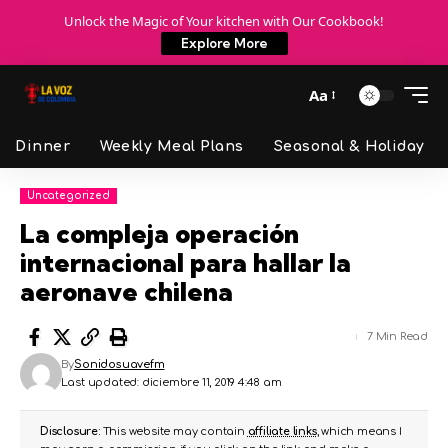
Unlock the Magic of Your kitchen with Our Cookbook!
Explore More
Aa
Dinner
Weekly Meal Plans
Seasonal & Holiday
Uncategorized
La compleja operación
internacional para hallar la
aeronave chilena
7 Min Read
By
Sonidosuavefm
Last updated: diciembre 11, 2019 4:48 am
Disclosure:
This website may contain
affiliate links
, which means I