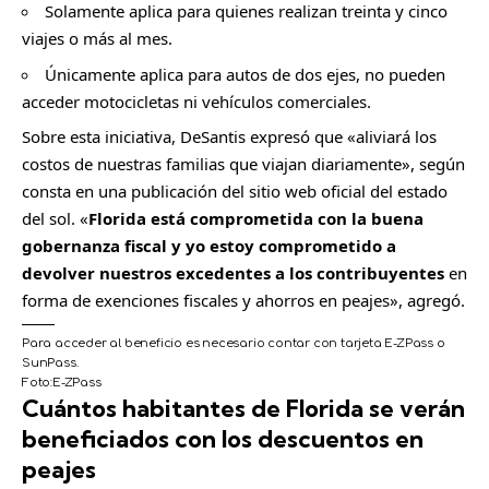
Solamente aplica para quienes realizan treinta y cinco
viajes o más al mes.
Únicamente aplica para autos de dos ejes, no pueden
acceder motocicletas ni vehículos comerciales.
Sobre esta iniciativa, DeSantis expresó que «aliviará los
costos de nuestras familias que viajan diariamente», según
consta en una publicación del sitio web oficial del estado
del sol. «
Florida está comprometida con la buena
gobernanza fiscal y yo estoy comprometido a
devolver nuestros excedentes a los contribuyentes
en
forma de exenciones fiscales y ahorros en peajes», agregó.
Para acceder al beneficio es necesario contar con tarjeta E-ZPass o
SunPass.
Foto:
E-ZPass
Cuántos habitantes de Florida se verán
C
o
beneficiados con los descuentos en
m
peajes
p