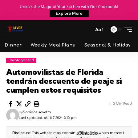
Unlock the Magic of Your kitchen with Our Cookbook!
Explore More
Aa
Dinner
Weekly Meal Plans
Seasonal & Holiday
Uncategorized
Automovilistas de Florida
tendrán descuento de peaje si
cumplen estos requisitos
3 Min Read
By
Sonidosuavefm
Last updated: abril 7, 2024 3:15 pm
Disclosure:
This website may contain
affiliate links
, which means I