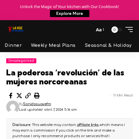
Unlock the Magic of Your kitchen with Our Cookbook!
Explore More
Aa
Dinner
Weekly Meal Plans
Seasonal & Holiday
Uncategorized
La poderosa ‘revolución’ de las
mujeres norcoreanas
11 Min Read
By
Sonidosuavefm
Last updated: abril 7, 2024 5:16 am
Disclosure:
This website may contain
affiliate links
, which means I
may earn a commission if you click on the link and make a
purchase. I only recommend products or services that I