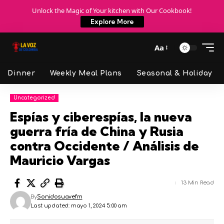
Unlock the Magic of Your kitchen with Our Cookbook!
Explore More
Aa
Dinner
Weekly Meal Plans
Seasonal & Holiday
Uncategorized
Espías y ciberespías, la nueva
guerra fría de China y Rusia
contra Occidente / Análisis de
Mauricio Vargas
13 Min Read
By
Sonidosuavefm
Last updated: mayo 1, 2024 5:00 am