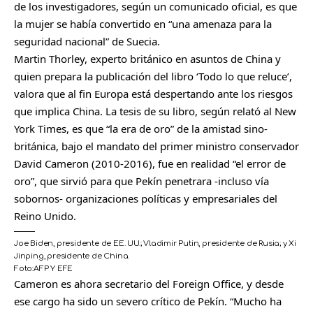
de los investigadores, según un comunicado oficial, es que
la mujer se había convertido en “una amenaza para la
seguridad nacional” de Suecia.
Martin Thorley, experto británico en asuntos de China y
quien prepara la publicación del libro ‘Todo lo que reluce’,
valora que al fin Europa está despertando ante los riesgos
que implica China. La tesis de su libro, según relató al New
York Times, es que “la era de oro” de la amistad sino-
británica, bajo el mandato del primer ministro conservador
David Cameron (2010-2016), fue en realidad “el error de
oro”, que sirvió para que Pekín penetrara -incluso vía
sobornos- organizaciones políticas y empresariales del
Reino Unido.
Joe Biden, presidente de EE. UU.; Vladimir Putin, presidente de Rusia; y Xi
Jinping, presidente de China.
Foto:
AFP Y EFE
C
Cameron es ahora secretario del Foreign Office, y desde
o
ese cargo ha sido un severo crítico de Pekín. “Mucho ha