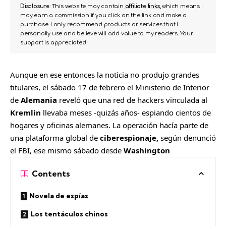
Disclosure:
This website may contain
affiliate links
, which means I
may earn a commission if you click on the link and make a
purchase. I only recommend products or services that I
personally use and believe will add value to my readers. Your
support is appreciated!
Aunque en ese entonces la noticia no produjo grandes
titulares, el sábado 17 de febrero el Ministerio de Interior
de
Alemania
reveló que una red de hackers vinculada al
Kremlin
llevaba meses -quizás años- espiando cientos de
hogares y oficinas alemanes. La operación hacía parte de
una plataforma global de
ciberespionaje,
según denunció
el FBI, ese mismo sábado desde
Washington
Contents
Novela de espías
Los tentáculos chinos