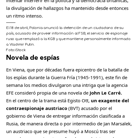
intentar interferir en la política y la democracia británicas,
la divulgación de hallazgos ha mantenido desde entonces
un ritmo intenso.
El 18 de abril, Polonia anunció la detención de un ciudadano de su
país, acusado de proveer información al FSB, el servicio de espionaje
ruso que remplazó a la KGB y que mantiene personalmente informado
a Vladimir Putin.
Foto:
iStock
Novela de espías
C
o
En Viena, que por décadas fuera epicentro de la batalla de
m
los espías durante la Guerra Fría (1945-1991), este fin de
p
semana los medios divulgaron una intriga que la agencia
a
EFE consideró propia de una novela de
John Le Carré.
r
En el centro de la trama está Egisto Ott,
un exagente del
t
contraespionaje austriaco
(BVT) acusado por el
i
gobierno de Viena de entregar información clasificada a
r
Rusia, de manera directa o por intermedio de Jan Marsalek,
un austriaco que se presume huyó a Moscú tras ser