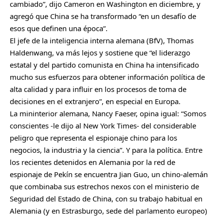
m
cambiado”, dijo Cameron en Washington en diciembre, y
p
agregó que China se ha transformado “en un desafío de
a
esos que definen una época”.
r
El jefe de la inteligencia interna alemana (BfV), Thomas
t
Haldenwang, va más lejos y sostiene que “el liderazgo
i
estatal y del partido comunista en China ha intensificado
r
mucho sus esfuerzos para obtener información política de
alta calidad y para influir en los procesos de toma de
decisiones en el extranjero”, en especial en Europa.
La mininterior alemana, Nancy Faeser, opina igual: “Somos
conscientes -le dijo al New York Times- del considerable
peligro que representa el espionaje chino para los
negocios, la industria y la ciencia”. Y para la política. Entre
los recientes detenidos en Alemania por la red de
espionaje de Pekín se encuentra Jian Guo, un chino-alemán
que combinaba sus estrechos nexos con el ministerio de
Seguridad del Estado de China, con su trabajo habitual en
Alemania (y en Estrasburgo, sede del parlamento europeo)