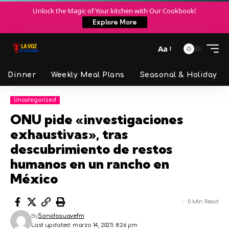
Unlock the Magic of Your kitchen with Our Cookbook!
Explore More
Aa
Dinner
Weekly Meal Plans
Seasonal & Holiday
Uncategorized
ONU pide «investigaciones
exhaustivas», tras
descubrimiento de restos
humanos en un rancho en
México
0 Min Read
By
Sonidosuavefm
Last updated: marzo 14, 2025 8:26 pm